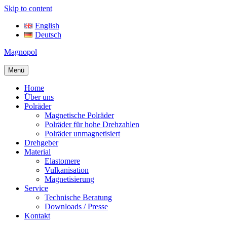
Skip to content
English
Deutsch
Magnopol
Menü
Home
Über uns
Polräder
Magnetische Polräder
Polräder für hohe Drehzahlen
Polräder unmagnetisiert
Drehgeber
Material
Elastomere
Vulkanisation
Magnetisierung
Service
Technische Beratung
Downloads / Presse
Kontakt