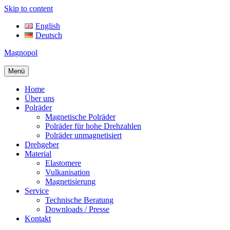
Skip to content
English
Deutsch
Magnopol
Menü
Home
Über uns
Polräder
Magnetische Polräder
Polräder für hohe Drehzahlen
Polräder unmagnetisiert
Drehgeber
Material
Elastomere
Vulkanisation
Magnetisierung
Service
Technische Beratung
Downloads / Presse
Kontakt